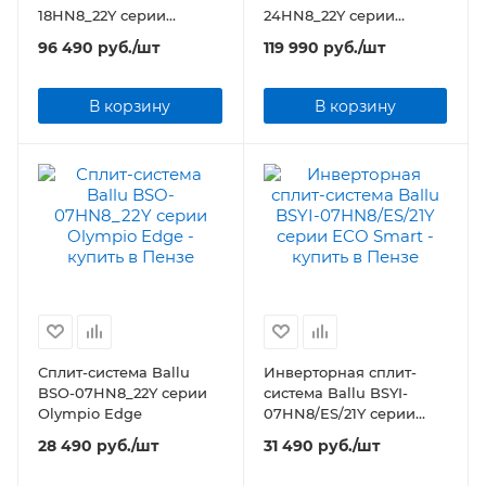
18HN8_22Y серии
24HN8_22Y серии
Greenland
Greenland
96 490
руб.
/шт
119 990
руб.
/шт
В корзину
В корзину
Сплит-система Ballu
Инверторная сплит-
BSO-07HN8_22Y серии
система Ballu BSYI-
Olympio Edge
07HN8/ES/21Y серии
ECO Smart
28 490
руб.
/шт
31 490
руб.
/шт