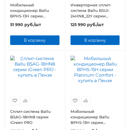
Мобильный
Инверторная сплит-
кондиционер Ballu
система Ballu BSUI-
BPHS-13H серии
24HN8_22Y серии
Platinum Comfort
Platinum Evolution DC
51 990
руб.
/шт
125 990
руб.
/шт
Inverter
В корзину
В корзину
Сплит-система Ballu
Мобильный
BSAG-18HN8 серии
кондиционер Ballu
iGreen PRO
BPHS-15H серии
Platinum Comfort